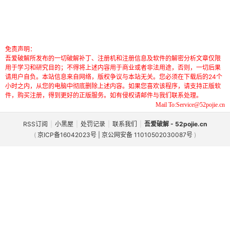
免责声明：
吾爱破解所发布的一切破解补丁、注册机和注册信息及软件的解密分析文章仅限
用于学习和研究目的；不得将上述内容用于商业或者非法用途，否则，一切后果
请用户自负。本站信息来自网络，版权争议与本站无关。您必须在下载后的24个
小时之内，从您的电脑中彻底删除上述内容。如果您喜欢该程序，请支持正版软
件，购买注册，得到更好的正版服务。如有侵权请邮件与我们联系处理。
Mail To:Service@52pojie.cn
RSS订阅
|
小黑屋
|
处罚记录
|
联系我们
|
吾爱破解 - 52pojie.cn
(
京ICP备16042023号 | 京公网安备 11010502030087号
)