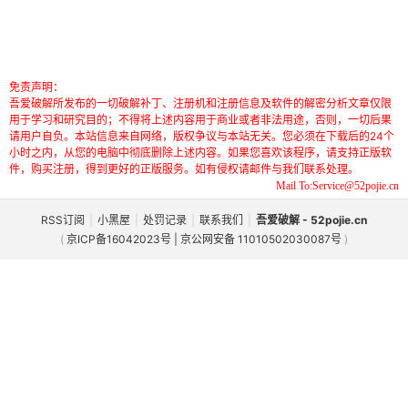
免责声明：
吾爱破解所发布的一切破解补丁、注册机和注册信息及软件的解密分析文章仅限
用于学习和研究目的；不得将上述内容用于商业或者非法用途，否则，一切后果
请用户自负。本站信息来自网络，版权争议与本站无关。您必须在下载后的24个
小时之内，从您的电脑中彻底删除上述内容。如果您喜欢该程序，请支持正版软
件，购买注册，得到更好的正版服务。如有侵权请邮件与我们联系处理。
Mail To:Service@52pojie.cn
RSS订阅
|
小黑屋
|
处罚记录
|
联系我们
|
吾爱破解 - 52pojie.cn
(
京ICP备16042023号 | 京公网安备 11010502030087号
)