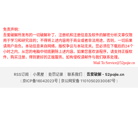
免责声明：
吾爱破解所发布的一切破解补丁、注册机和注册信息及软件的解密分析文章仅限
用于学习和研究目的；不得将上述内容用于商业或者非法用途，否则，一切后果
请用户自负。本站信息来自网络，版权争议与本站无关。您必须在下载后的24个
小时之内，从您的电脑中彻底删除上述内容。如果您喜欢该程序，请支持正版软
件，购买注册，得到更好的正版服务。如有侵权请邮件与我们联系处理。
Mail To:Service@52pojie.cn
RSS订阅
|
小黑屋
|
处罚记录
|
联系我们
|
吾爱破解 - 52pojie.cn
(
京ICP备16042023号 | 京公网安备 11010502030087号
)