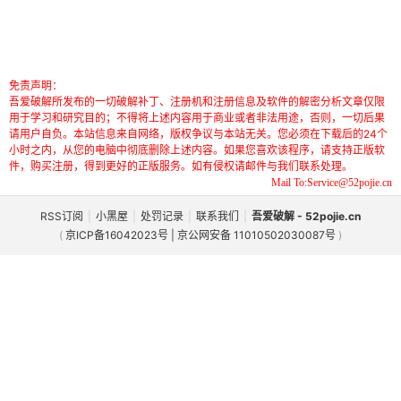
免责声明：
吾爱破解所发布的一切破解补丁、注册机和注册信息及软件的解密分析文章仅限
用于学习和研究目的；不得将上述内容用于商业或者非法用途，否则，一切后果
请用户自负。本站信息来自网络，版权争议与本站无关。您必须在下载后的24个
小时之内，从您的电脑中彻底删除上述内容。如果您喜欢该程序，请支持正版软
件，购买注册，得到更好的正版服务。如有侵权请邮件与我们联系处理。
Mail To:Service@52pojie.cn
RSS订阅
|
小黑屋
|
处罚记录
|
联系我们
|
吾爱破解 - 52pojie.cn
(
京ICP备16042023号 | 京公网安备 11010502030087号
)