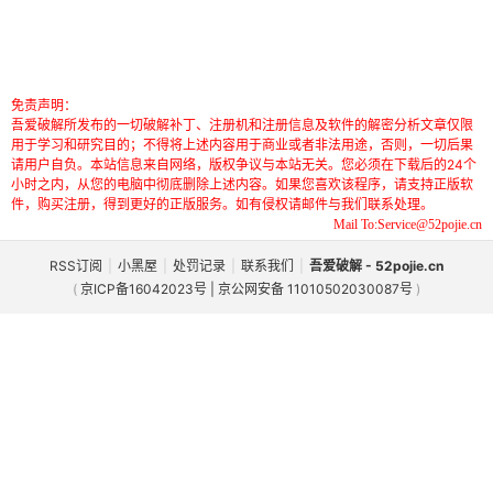
免责声明：
吾爱破解所发布的一切破解补丁、注册机和注册信息及软件的解密分析文章仅限
用于学习和研究目的；不得将上述内容用于商业或者非法用途，否则，一切后果
请用户自负。本站信息来自网络，版权争议与本站无关。您必须在下载后的24个
小时之内，从您的电脑中彻底删除上述内容。如果您喜欢该程序，请支持正版软
件，购买注册，得到更好的正版服务。如有侵权请邮件与我们联系处理。
Mail To:Service@52pojie.cn
RSS订阅
|
小黑屋
|
处罚记录
|
联系我们
|
吾爱破解 - 52pojie.cn
(
京ICP备16042023号 | 京公网安备 11010502030087号
)