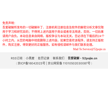
免责声明：
吾爱破解所发布的一切破解补丁、注册机和注册信息及软件的解密分析文章仅限
用于学习和研究目的；不得将上述内容用于商业或者非法用途，否则，一切后果
请用户自负。本站信息来自网络，版权争议与本站无关。您必须在下载后的24个
小时之内，从您的电脑中彻底删除上述内容。如果您喜欢该程序，请支持正版软
件，购买注册，得到更好的正版服务。如有侵权请邮件与我们联系处理。
Mail To:Service@52pojie.cn
RSS订阅
|
小黑屋
|
处罚记录
|
联系我们
|
吾爱破解 - 52pojie.cn
(
京ICP备16042023号 | 京公网安备 11010502030087号
)