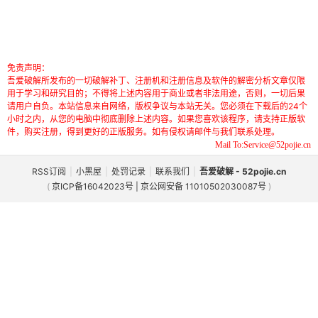
免责声明：
吾爱破解所发布的一切破解补丁、注册机和注册信息及软件的解密分析文章仅限
用于学习和研究目的；不得将上述内容用于商业或者非法用途，否则，一切后果
请用户自负。本站信息来自网络，版权争议与本站无关。您必须在下载后的24个
小时之内，从您的电脑中彻底删除上述内容。如果您喜欢该程序，请支持正版软
件，购买注册，得到更好的正版服务。如有侵权请邮件与我们联系处理。
Mail To:Service@52pojie.cn
RSS订阅
|
小黑屋
|
处罚记录
|
联系我们
|
吾爱破解 - 52pojie.cn
(
京ICP备16042023号 | 京公网安备 11010502030087号
)