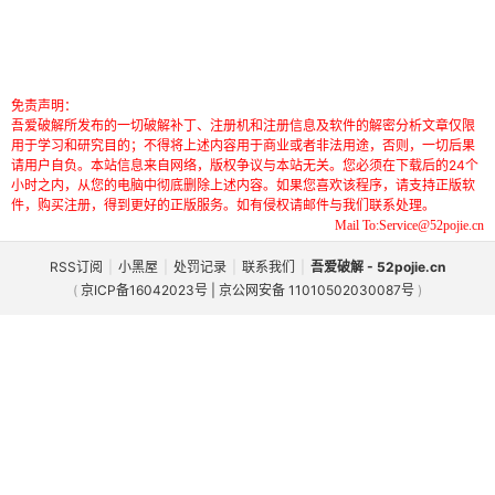
免责声明：
吾爱破解所发布的一切破解补丁、注册机和注册信息及软件的解密分析文章仅限
用于学习和研究目的；不得将上述内容用于商业或者非法用途，否则，一切后果
请用户自负。本站信息来自网络，版权争议与本站无关。您必须在下载后的24个
小时之内，从您的电脑中彻底删除上述内容。如果您喜欢该程序，请支持正版软
件，购买注册，得到更好的正版服务。如有侵权请邮件与我们联系处理。
Mail To:Service@52pojie.cn
RSS订阅
|
小黑屋
|
处罚记录
|
联系我们
|
吾爱破解 - 52pojie.cn
(
京ICP备16042023号 | 京公网安备 11010502030087号
)