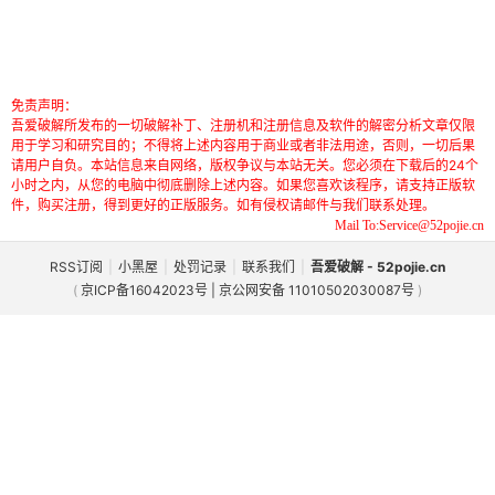
免责声明：
吾爱破解所发布的一切破解补丁、注册机和注册信息及软件的解密分析文章仅限
用于学习和研究目的；不得将上述内容用于商业或者非法用途，否则，一切后果
请用户自负。本站信息来自网络，版权争议与本站无关。您必须在下载后的24个
小时之内，从您的电脑中彻底删除上述内容。如果您喜欢该程序，请支持正版软
件，购买注册，得到更好的正版服务。如有侵权请邮件与我们联系处理。
Mail To:Service@52pojie.cn
RSS订阅
|
小黑屋
|
处罚记录
|
联系我们
|
吾爱破解 - 52pojie.cn
(
京ICP备16042023号 | 京公网安备 11010502030087号
)