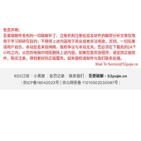
免责声明：
吾爱破解所发布的一切破解补丁、注册机和注册信息及软件的解密分析文章仅限
用于学习和研究目的；不得将上述内容用于商业或者非法用途，否则，一切后果
请用户自负。本站信息来自网络，版权争议与本站无关。您必须在下载后的24个
小时之内，从您的电脑中彻底删除上述内容。如果您喜欢该程序，请支持正版软
件，购买注册，得到更好的正版服务。如有侵权请邮件与我们联系处理。
Mail To:Service@52pojie.cn
RSS订阅
|
小黑屋
|
处罚记录
|
联系我们
|
吾爱破解 - 52pojie.cn
(
京ICP备16042023号 | 京公网安备 11010502030087号
)