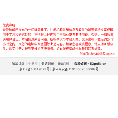
免责声明：
吾爱破解所发布的一切破解补丁、注册机和注册信息及软件的解密分析文章仅限
用于学习和研究目的；不得将上述内容用于商业或者非法用途，否则，一切后果
请用户自负。本站信息来自网络，版权争议与本站无关。您必须在下载后的24个
小时之内，从您的电脑中彻底删除上述内容。如果您喜欢该程序，请支持正版软
件，购买注册，得到更好的正版服务。如有侵权请邮件与我们联系处理。
Mail To:Service@52pojie.cn
RSS订阅
|
小黑屋
|
处罚记录
|
联系我们
|
吾爱破解 - 52pojie.cn
(
京ICP备16042023号 | 京公网安备 11010502030087号
)