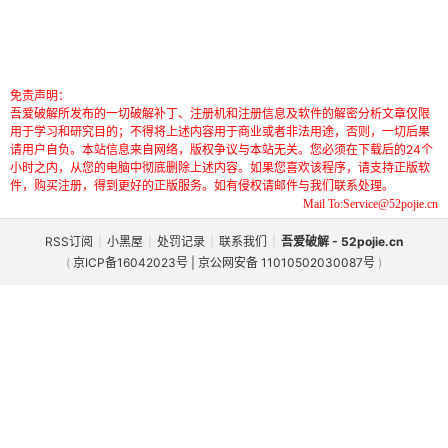
免责声明：
吾爱破解所发布的一切破解补丁、注册机和注册信息及软件的解密分析文章仅限
用于学习和研究目的；不得将上述内容用于商业或者非法用途，否则，一切后果
请用户自负。本站信息来自网络，版权争议与本站无关。您必须在下载后的24个
小时之内，从您的电脑中彻底删除上述内容。如果您喜欢该程序，请支持正版软
件，购买注册，得到更好的正版服务。如有侵权请邮件与我们联系处理。
Mail To:Service@52pojie.cn
RSS订阅
|
小黑屋
|
处罚记录
|
联系我们
|
吾爱破解 - 52pojie.cn
(
京ICP备16042023号 | 京公网安备 11010502030087号
)