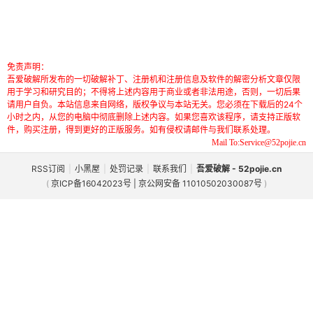
免责声明：
吾爱破解所发布的一切破解补丁、注册机和注册信息及软件的解密分析文章仅限
用于学习和研究目的；不得将上述内容用于商业或者非法用途，否则，一切后果
请用户自负。本站信息来自网络，版权争议与本站无关。您必须在下载后的24个
小时之内，从您的电脑中彻底删除上述内容。如果您喜欢该程序，请支持正版软
件，购买注册，得到更好的正版服务。如有侵权请邮件与我们联系处理。
Mail To:Service@52pojie.cn
RSS订阅
|
小黑屋
|
处罚记录
|
联系我们
|
吾爱破解 - 52pojie.cn
(
京ICP备16042023号 | 京公网安备 11010502030087号
)