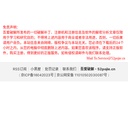
免责声明：
吾爱破解所发布的一切破解补丁、注册机和注册信息及软件的解密分析文章仅限
用于学习和研究目的；不得将上述内容用于商业或者非法用途，否则，一切后果
请用户自负。本站信息来自网络，版权争议与本站无关。您必须在下载后的24个
小时之内，从您的电脑中彻底删除上述内容。如果您喜欢该程序，请支持正版软
件，购买注册，得到更好的正版服务。如有侵权请邮件与我们联系处理。
Mail To:Service@52pojie.cn
RSS订阅
|
小黑屋
|
处罚记录
|
联系我们
|
吾爱破解 - 52pojie.cn
(
京ICP备16042023号 | 京公网安备 11010502030087号
)