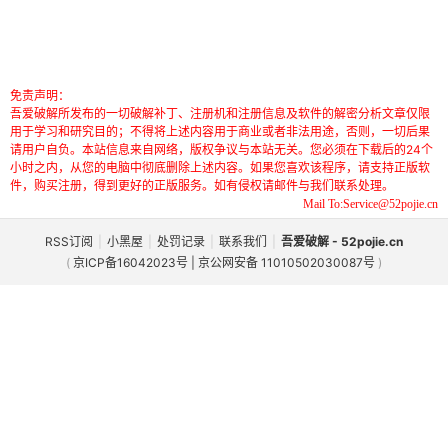
免责声明：
吾爱破解所发布的一切破解补丁、注册机和注册信息及软件的解密分析文章仅限
用于学习和研究目的；不得将上述内容用于商业或者非法用途，否则，一切后果
请用户自负。本站信息来自网络，版权争议与本站无关。您必须在下载后的24个
小时之内，从您的电脑中彻底删除上述内容。如果您喜欢该程序，请支持正版软
件，购买注册，得到更好的正版服务。如有侵权请邮件与我们联系处理。
Mail To:Service@52pojie.cn
RSS订阅
|
小黑屋
|
处罚记录
|
联系我们
|
吾爱破解 - 52pojie.cn
(
京ICP备16042023号 | 京公网安备 11010502030087号
)