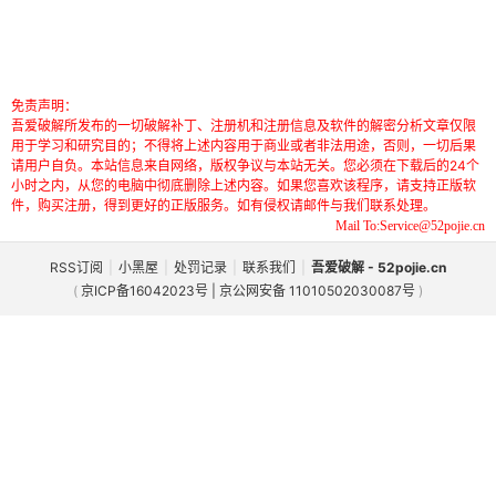
免责声明：
吾爱破解所发布的一切破解补丁、注册机和注册信息及软件的解密分析文章仅限
用于学习和研究目的；不得将上述内容用于商业或者非法用途，否则，一切后果
请用户自负。本站信息来自网络，版权争议与本站无关。您必须在下载后的24个
小时之内，从您的电脑中彻底删除上述内容。如果您喜欢该程序，请支持正版软
件，购买注册，得到更好的正版服务。如有侵权请邮件与我们联系处理。
Mail To:Service@52pojie.cn
RSS订阅
|
小黑屋
|
处罚记录
|
联系我们
|
吾爱破解 - 52pojie.cn
(
京ICP备16042023号 | 京公网安备 11010502030087号
)