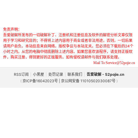
免责声明：
吾爱破解所发布的一切破解补丁、注册机和注册信息及软件的解密分析文章仅限
用于学习和研究目的；不得将上述内容用于商业或者非法用途，否则，一切后果
请用户自负。本站信息来自网络，版权争议与本站无关。您必须在下载后的24个
小时之内，从您的电脑中彻底删除上述内容。如果您喜欢该程序，请支持正版软
件，购买注册，得到更好的正版服务。如有侵权请邮件与我们联系处理。
Mail To:Service@52pojie.cn
RSS订阅
|
小黑屋
|
处罚记录
|
联系我们
|
吾爱破解 - 52pojie.cn
(
京ICP备16042023号 | 京公网安备 11010502030087号
)