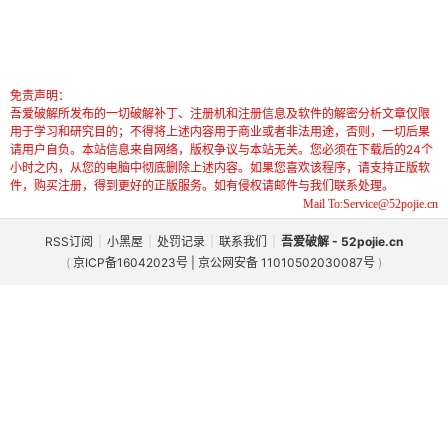
免责声明：
吾爱破解所发布的一切破解补丁、注册机和注册信息及软件的解密分析文章仅限
用于学习和研究目的；不得将上述内容用于商业或者非法用途，否则，一切后果
请用户自负。本站信息来自网络，版权争议与本站无关。您必须在下载后的24个
小时之内，从您的电脑中彻底删除上述内容。如果您喜欢该程序，请支持正版软
件，购买注册，得到更好的正版服务。如有侵权请邮件与我们联系处理。
Mail To:Service@52pojie.cn
RSS订阅
|
小黑屋
|
处罚记录
|
联系我们
|
吾爱破解 - 52pojie.cn
(
京ICP备16042023号 | 京公网安备 11010502030087号
)