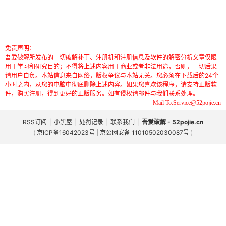
免责声明：
吾爱破解所发布的一切破解补丁、注册机和注册信息及软件的解密分析文章仅限
用于学习和研究目的；不得将上述内容用于商业或者非法用途，否则，一切后果
请用户自负。本站信息来自网络，版权争议与本站无关。您必须在下载后的24个
小时之内，从您的电脑中彻底删除上述内容。如果您喜欢该程序，请支持正版软
件，购买注册，得到更好的正版服务。如有侵权请邮件与我们联系处理。
Mail To:Service@52pojie.cn
RSS订阅
|
小黑屋
|
处罚记录
|
联系我们
|
吾爱破解 - 52pojie.cn
(
京ICP备16042023号 | 京公网安备 11010502030087号
)