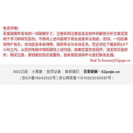
免责声明：
吾爱破解所发布的一切破解补丁、注册机和注册信息及软件的解密分析文章仅限
用于学习和研究目的；不得将上述内容用于商业或者非法用途，否则，一切后果
请用户自负。本站信息来自网络，版权争议与本站无关。您必须在下载后的24个
小时之内，从您的电脑中彻底删除上述内容。如果您喜欢该程序，请支持正版软
件，购买注册，得到更好的正版服务。如有侵权请邮件与我们联系处理。
Mail To:Service@52pojie.cn
RSS订阅
|
小黑屋
|
处罚记录
|
联系我们
|
吾爱破解 - 52pojie.cn
(
京ICP备16042023号 | 京公网安备 11010502030087号
)