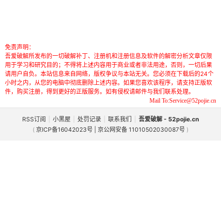
免责声明：
吾爱破解所发布的一切破解补丁、注册机和注册信息及软件的解密分析文章仅限
用于学习和研究目的；不得将上述内容用于商业或者非法用途，否则，一切后果
请用户自负。本站信息来自网络，版权争议与本站无关。您必须在下载后的24个
小时之内，从您的电脑中彻底删除上述内容。如果您喜欢该程序，请支持正版软
件，购买注册，得到更好的正版服务。如有侵权请邮件与我们联系处理。
Mail To:Service@52pojie.cn
RSS订阅
|
小黑屋
|
处罚记录
|
联系我们
|
吾爱破解 - 52pojie.cn
(
京ICP备16042023号 | 京公网安备 11010502030087号
)