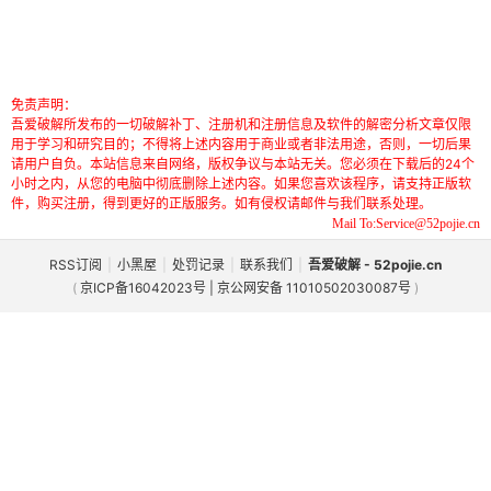
免责声明：
吾爱破解所发布的一切破解补丁、注册机和注册信息及软件的解密分析文章仅限
用于学习和研究目的；不得将上述内容用于商业或者非法用途，否则，一切后果
请用户自负。本站信息来自网络，版权争议与本站无关。您必须在下载后的24个
小时之内，从您的电脑中彻底删除上述内容。如果您喜欢该程序，请支持正版软
件，购买注册，得到更好的正版服务。如有侵权请邮件与我们联系处理。
Mail To:Service@52pojie.cn
RSS订阅
|
小黑屋
|
处罚记录
|
联系我们
|
吾爱破解 - 52pojie.cn
(
京ICP备16042023号 | 京公网安备 11010502030087号
)