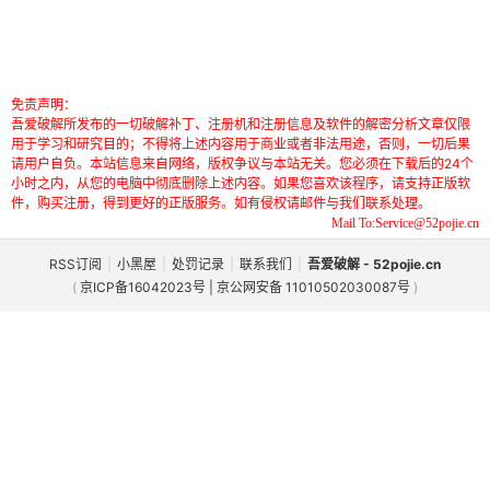
免责声明：
吾爱破解所发布的一切破解补丁、注册机和注册信息及软件的解密分析文章仅限
用于学习和研究目的；不得将上述内容用于商业或者非法用途，否则，一切后果
请用户自负。本站信息来自网络，版权争议与本站无关。您必须在下载后的24个
小时之内，从您的电脑中彻底删除上述内容。如果您喜欢该程序，请支持正版软
件，购买注册，得到更好的正版服务。如有侵权请邮件与我们联系处理。
Mail To:Service@52pojie.cn
RSS订阅
|
小黑屋
|
处罚记录
|
联系我们
|
吾爱破解 - 52pojie.cn
(
京ICP备16042023号 | 京公网安备 11010502030087号
)