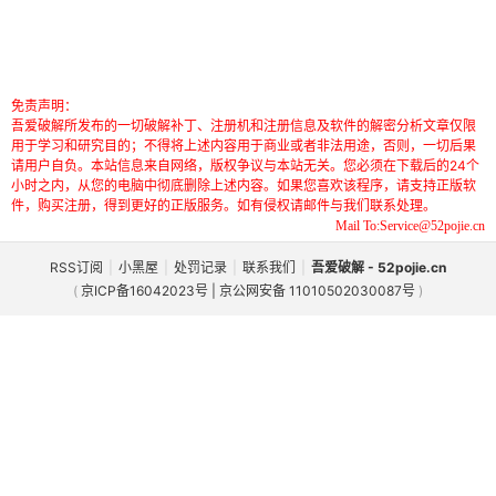
免责声明：
吾爱破解所发布的一切破解补丁、注册机和注册信息及软件的解密分析文章仅限
用于学习和研究目的；不得将上述内容用于商业或者非法用途，否则，一切后果
请用户自负。本站信息来自网络，版权争议与本站无关。您必须在下载后的24个
小时之内，从您的电脑中彻底删除上述内容。如果您喜欢该程序，请支持正版软
件，购买注册，得到更好的正版服务。如有侵权请邮件与我们联系处理。
Mail To:Service@52pojie.cn
RSS订阅
|
小黑屋
|
处罚记录
|
联系我们
|
吾爱破解 - 52pojie.cn
(
京ICP备16042023号 | 京公网安备 11010502030087号
)