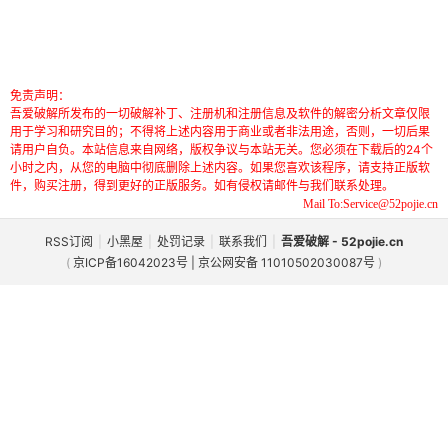
免责声明：
吾爱破解所发布的一切破解补丁、注册机和注册信息及软件的解密分析文章仅限
用于学习和研究目的；不得将上述内容用于商业或者非法用途，否则，一切后果
请用户自负。本站信息来自网络，版权争议与本站无关。您必须在下载后的24个
小时之内，从您的电脑中彻底删除上述内容。如果您喜欢该程序，请支持正版软
件，购买注册，得到更好的正版服务。如有侵权请邮件与我们联系处理。
Mail To:Service@52pojie.cn
RSS订阅
|
小黑屋
|
处罚记录
|
联系我们
|
吾爱破解 - 52pojie.cn
(
京ICP备16042023号 | 京公网安备 11010502030087号
)