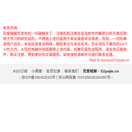
免责声明：
吾爱破解所发布的一切破解补丁、注册机和注册信息及软件的解密分析文章仅限
用于学习和研究目的；不得将上述内容用于商业或者非法用途，否则，一切后果
请用户自负。本站信息来自网络，版权争议与本站无关。您必须在下载后的24个
小时之内，从您的电脑中彻底删除上述内容。如果您喜欢该程序，请支持正版软
件，购买注册，得到更好的正版服务。如有侵权请邮件与我们联系处理。
Mail To:Service@52pojie.cn
RSS订阅
|
小黑屋
|
处罚记录
|
联系我们
|
吾爱破解 - 52pojie.cn
(
京ICP备16042023号 | 京公网安备 11010502030087号
)