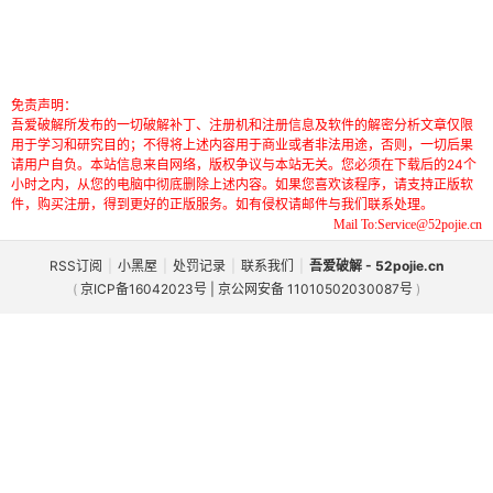
免责声明：
吾爱破解所发布的一切破解补丁、注册机和注册信息及软件的解密分析文章仅限
用于学习和研究目的；不得将上述内容用于商业或者非法用途，否则，一切后果
请用户自负。本站信息来自网络，版权争议与本站无关。您必须在下载后的24个
小时之内，从您的电脑中彻底删除上述内容。如果您喜欢该程序，请支持正版软
件，购买注册，得到更好的正版服务。如有侵权请邮件与我们联系处理。
Mail To:Service@52pojie.cn
RSS订阅
|
小黑屋
|
处罚记录
|
联系我们
|
吾爱破解 - 52pojie.cn
(
京ICP备16042023号 | 京公网安备 11010502030087号
)