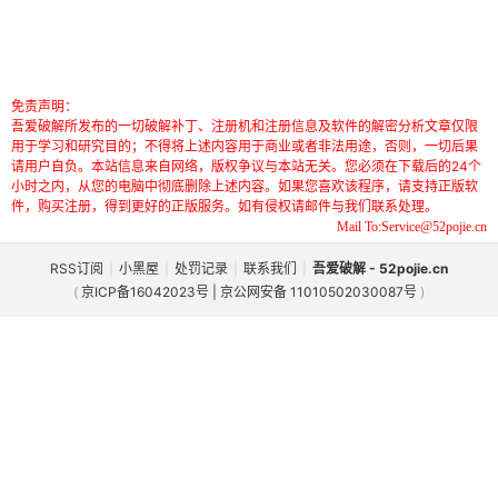
免责声明：
吾爱破解所发布的一切破解补丁、注册机和注册信息及软件的解密分析文章仅限
用于学习和研究目的；不得将上述内容用于商业或者非法用途，否则，一切后果
请用户自负。本站信息来自网络，版权争议与本站无关。您必须在下载后的24个
小时之内，从您的电脑中彻底删除上述内容。如果您喜欢该程序，请支持正版软
件，购买注册，得到更好的正版服务。如有侵权请邮件与我们联系处理。
Mail To:Service@52pojie.cn
RSS订阅
|
小黑屋
|
处罚记录
|
联系我们
|
吾爱破解 - 52pojie.cn
(
京ICP备16042023号 | 京公网安备 11010502030087号
)