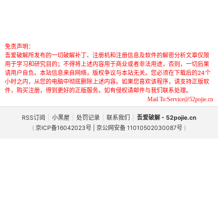
免责声明：
吾爱破解所发布的一切破解补丁、注册机和注册信息及软件的解密分析文章仅限
用于学习和研究目的；不得将上述内容用于商业或者非法用途，否则，一切后果
请用户自负。本站信息来自网络，版权争议与本站无关。您必须在下载后的24个
小时之内，从您的电脑中彻底删除上述内容。如果您喜欢该程序，请支持正版软
件，购买注册，得到更好的正版服务。如有侵权请邮件与我们联系处理。
Mail To:Service@52pojie.cn
RSS订阅
|
小黑屋
|
处罚记录
|
联系我们
|
吾爱破解 - 52pojie.cn
(
京ICP备16042023号 | 京公网安备 11010502030087号
)