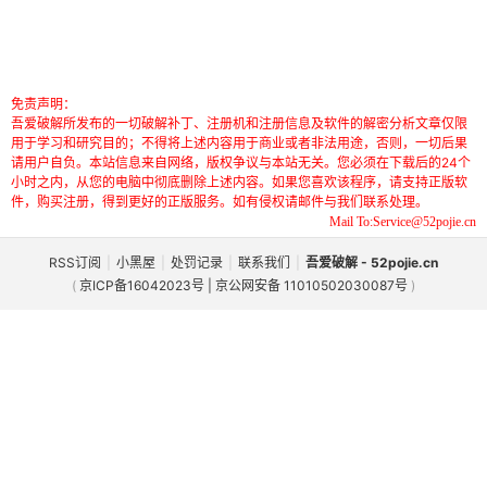
免责声明：
吾爱破解所发布的一切破解补丁、注册机和注册信息及软件的解密分析文章仅限
用于学习和研究目的；不得将上述内容用于商业或者非法用途，否则，一切后果
请用户自负。本站信息来自网络，版权争议与本站无关。您必须在下载后的24个
小时之内，从您的电脑中彻底删除上述内容。如果您喜欢该程序，请支持正版软
件，购买注册，得到更好的正版服务。如有侵权请邮件与我们联系处理。
Mail To:Service@52pojie.cn
RSS订阅
|
小黑屋
|
处罚记录
|
联系我们
|
吾爱破解 - 52pojie.cn
(
京ICP备16042023号 | 京公网安备 11010502030087号
)