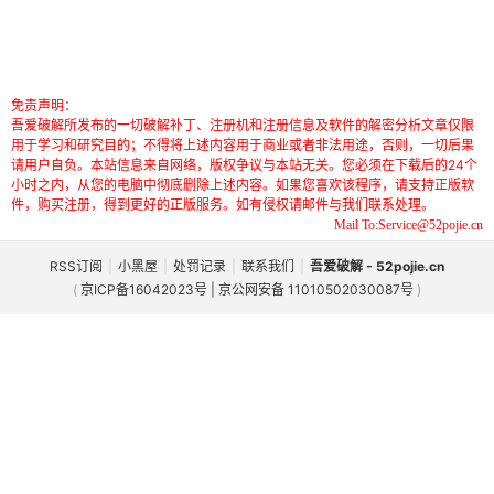
免责声明：
吾爱破解所发布的一切破解补丁、注册机和注册信息及软件的解密分析文章仅限
用于学习和研究目的；不得将上述内容用于商业或者非法用途，否则，一切后果
请用户自负。本站信息来自网络，版权争议与本站无关。您必须在下载后的24个
小时之内，从您的电脑中彻底删除上述内容。如果您喜欢该程序，请支持正版软
件，购买注册，得到更好的正版服务。如有侵权请邮件与我们联系处理。
Mail To:Service@52pojie.cn
RSS订阅
|
小黑屋
|
处罚记录
|
联系我们
|
吾爱破解 - 52pojie.cn
(
京ICP备16042023号 | 京公网安备 11010502030087号
)