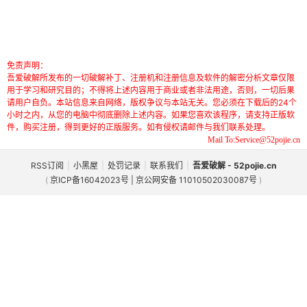
免责声明：
吾爱破解所发布的一切破解补丁、注册机和注册信息及软件的解密分析文章仅限
用于学习和研究目的；不得将上述内容用于商业或者非法用途，否则，一切后果
请用户自负。本站信息来自网络，版权争议与本站无关。您必须在下载后的24个
小时之内，从您的电脑中彻底删除上述内容。如果您喜欢该程序，请支持正版软
件，购买注册，得到更好的正版服务。如有侵权请邮件与我们联系处理。
Mail To:Service@52pojie.cn
RSS订阅
|
小黑屋
|
处罚记录
|
联系我们
|
吾爱破解 - 52pojie.cn
(
京ICP备16042023号 | 京公网安备 11010502030087号
)