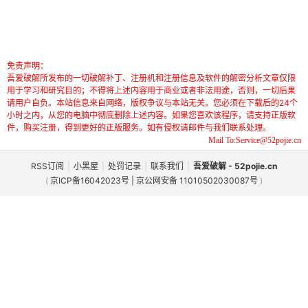
免责声明：
吾爱破解所发布的一切破解补丁、注册机和注册信息及软件的解密分析文章仅限
用于学习和研究目的；不得将上述内容用于商业或者非法用途，否则，一切后果
请用户自负。本站信息来自网络，版权争议与本站无关。您必须在下载后的24个
小时之内，从您的电脑中彻底删除上述内容。如果您喜欢该程序，请支持正版软
件，购买注册，得到更好的正版服务。如有侵权请邮件与我们联系处理。
Mail To:Service@52pojie.cn
RSS订阅
|
小黑屋
|
处罚记录
|
联系我们
|
吾爱破解 - 52pojie.cn
(
京ICP备16042023号 | 京公网安备 11010502030087号
)