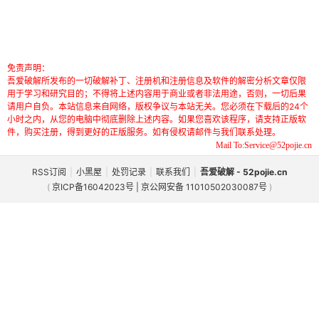
免责声明：
吾爱破解所发布的一切破解补丁、注册机和注册信息及软件的解密分析文章仅限
用于学习和研究目的；不得将上述内容用于商业或者非法用途，否则，一切后果
请用户自负。本站信息来自网络，版权争议与本站无关。您必须在下载后的24个
小时之内，从您的电脑中彻底删除上述内容。如果您喜欢该程序，请支持正版软
件，购买注册，得到更好的正版服务。如有侵权请邮件与我们联系处理。
Mail To:Service@52pojie.cn
RSS订阅
|
小黑屋
|
处罚记录
|
联系我们
|
吾爱破解 - 52pojie.cn
(
京ICP备16042023号 | 京公网安备 11010502030087号
)