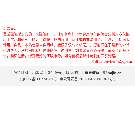
免责声明：
吾爱破解所发布的一切破解补丁、注册机和注册信息及软件的解密分析文章仅限
用于学习和研究目的；不得将上述内容用于商业或者非法用途，否则，一切后果
请用户自负。本站信息来自网络，版权争议与本站无关。您必须在下载后的24个
小时之内，从您的电脑中彻底删除上述内容。如果您喜欢该程序，请支持正版软
件，购买注册，得到更好的正版服务。如有侵权请邮件与我们联系处理。
Mail To:Service@52pojie.cn
RSS订阅
|
小黑屋
|
处罚记录
|
联系我们
|
吾爱破解 - 52pojie.cn
(
京ICP备16042023号 | 京公网安备 11010502030087号
)