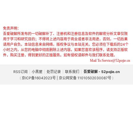
免责声明：
吾爱破解所发布的一切破解补丁、注册机和注册信息及软件的解密分析文章仅限
用于学习和研究目的；不得将上述内容用于商业或者非法用途，否则，一切后果
请用户自负。本站信息来自网络，版权争议与本站无关。您必须在下载后的24个
小时之内，从您的电脑中彻底删除上述内容。如果您喜欢该程序，请支持正版软
件，购买注册，得到更好的正版服务。如有侵权请邮件与我们联系处理。
Mail To:Service@52pojie.cn
RSS订阅
|
小黑屋
|
处罚记录
|
联系我们
|
吾爱破解 - 52pojie.cn
(
京ICP备16042023号 | 京公网安备 11010502030087号
)