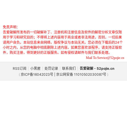
免责声明：
吾爱破解所发布的一切破解补丁、注册机和注册信息及软件的解密分析文章仅限
用于学习和研究目的；不得将上述内容用于商业或者非法用途，否则，一切后果
请用户自负。本站信息来自网络，版权争议与本站无关。您必须在下载后的24个
小时之内，从您的电脑中彻底删除上述内容。如果您喜欢该程序，请支持正版软
件，购买注册，得到更好的正版服务。如有侵权请邮件与我们联系处理。
Mail To:Service@52pojie.cn
RSS订阅
|
小黑屋
|
处罚记录
|
联系我们
|
吾爱破解 - 52pojie.cn
(
京ICP备16042023号 | 京公网安备 11010502030087号
)