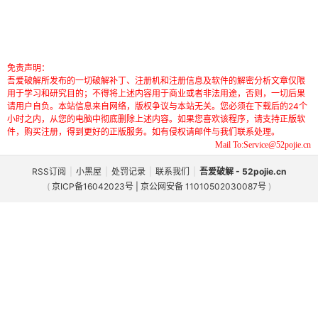
免责声明：
吾爱破解所发布的一切破解补丁、注册机和注册信息及软件的解密分析文章仅限
用于学习和研究目的；不得将上述内容用于商业或者非法用途，否则，一切后果
请用户自负。本站信息来自网络，版权争议与本站无关。您必须在下载后的24个
小时之内，从您的电脑中彻底删除上述内容。如果您喜欢该程序，请支持正版软
件，购买注册，得到更好的正版服务。如有侵权请邮件与我们联系处理。
Mail To:Service@52pojie.cn
RSS订阅
|
小黑屋
|
处罚记录
|
联系我们
|
吾爱破解 - 52pojie.cn
(
京ICP备16042023号 | 京公网安备 11010502030087号
)