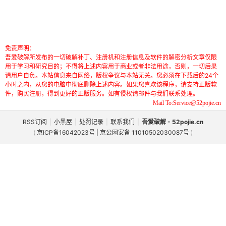
免责声明：
吾爱破解所发布的一切破解补丁、注册机和注册信息及软件的解密分析文章仅限
用于学习和研究目的；不得将上述内容用于商业或者非法用途，否则，一切后果
请用户自负。本站信息来自网络，版权争议与本站无关。您必须在下载后的24个
小时之内，从您的电脑中彻底删除上述内容。如果您喜欢该程序，请支持正版软
件，购买注册，得到更好的正版服务。如有侵权请邮件与我们联系处理。
Mail To:Service@52pojie.cn
RSS订阅
|
小黑屋
|
处罚记录
|
联系我们
|
吾爱破解 - 52pojie.cn
(
京ICP备16042023号 | 京公网安备 11010502030087号
)