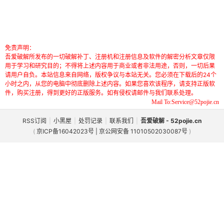
免责声明：
吾爱破解所发布的一切破解补丁、注册机和注册信息及软件的解密分析文章仅限
用于学习和研究目的；不得将上述内容用于商业或者非法用途，否则，一切后果
请用户自负。本站信息来自网络，版权争议与本站无关。您必须在下载后的24个
小时之内，从您的电脑中彻底删除上述内容。如果您喜欢该程序，请支持正版软
件，购买注册，得到更好的正版服务。如有侵权请邮件与我们联系处理。
Mail To:Service@52pojie.cn
RSS订阅
|
小黑屋
|
处罚记录
|
联系我们
|
吾爱破解 - 52pojie.cn
(
京ICP备16042023号 | 京公网安备 11010502030087号
)