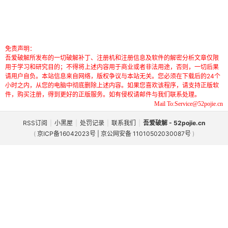
免责声明：
吾爱破解所发布的一切破解补丁、注册机和注册信息及软件的解密分析文章仅限
用于学习和研究目的；不得将上述内容用于商业或者非法用途，否则，一切后果
请用户自负。本站信息来自网络，版权争议与本站无关。您必须在下载后的24个
小时之内，从您的电脑中彻底删除上述内容。如果您喜欢该程序，请支持正版软
件，购买注册，得到更好的正版服务。如有侵权请邮件与我们联系处理。
Mail To:Service@52pojie.cn
RSS订阅
|
小黑屋
|
处罚记录
|
联系我们
|
吾爱破解 - 52pojie.cn
(
京ICP备16042023号 | 京公网安备 11010502030087号
)