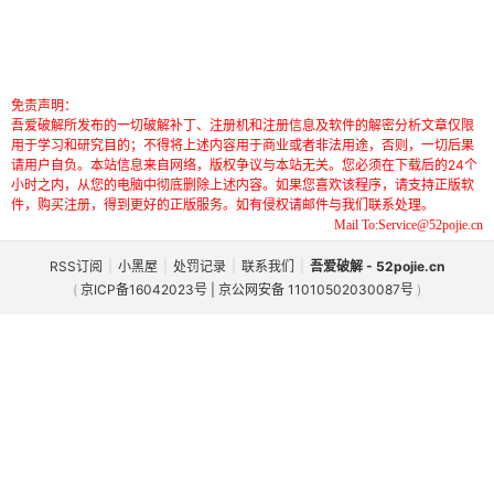
免责声明：
吾爱破解所发布的一切破解补丁、注册机和注册信息及软件的解密分析文章仅限
用于学习和研究目的；不得将上述内容用于商业或者非法用途，否则，一切后果
请用户自负。本站信息来自网络，版权争议与本站无关。您必须在下载后的24个
小时之内，从您的电脑中彻底删除上述内容。如果您喜欢该程序，请支持正版软
件，购买注册，得到更好的正版服务。如有侵权请邮件与我们联系处理。
Mail To:Service@52pojie.cn
RSS订阅
|
小黑屋
|
处罚记录
|
联系我们
|
吾爱破解 - 52pojie.cn
(
京ICP备16042023号 | 京公网安备 11010502030087号
)