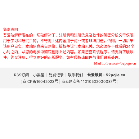
免责声明：
吾爱破解所发布的一切破解补丁、注册机和注册信息及软件的解密分析文章仅限
用于学习和研究目的；不得将上述内容用于商业或者非法用途，否则，一切后果
请用户自负。本站信息来自网络，版权争议与本站无关。您必须在下载后的24个
小时之内，从您的电脑中彻底删除上述内容。如果您喜欢该程序，请支持正版软
件，购买注册，得到更好的正版服务。如有侵权请邮件与我们联系处理。
Mail To:Service@52pojie.cn
RSS订阅
|
小黑屋
|
处罚记录
|
联系我们
|
吾爱破解 - 52pojie.cn
(
京ICP备16042023号 | 京公网安备 11010502030087号
)