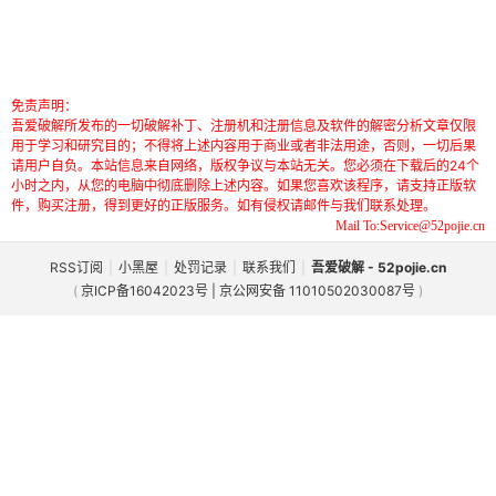
免责声明：
吾爱破解所发布的一切破解补丁、注册机和注册信息及软件的解密分析文章仅限
用于学习和研究目的；不得将上述内容用于商业或者非法用途，否则，一切后果
请用户自负。本站信息来自网络，版权争议与本站无关。您必须在下载后的24个
小时之内，从您的电脑中彻底删除上述内容。如果您喜欢该程序，请支持正版软
件，购买注册，得到更好的正版服务。如有侵权请邮件与我们联系处理。
Mail To:Service@52pojie.cn
RSS订阅
|
小黑屋
|
处罚记录
|
联系我们
|
吾爱破解 - 52pojie.cn
(
京ICP备16042023号 | 京公网安备 11010502030087号
)