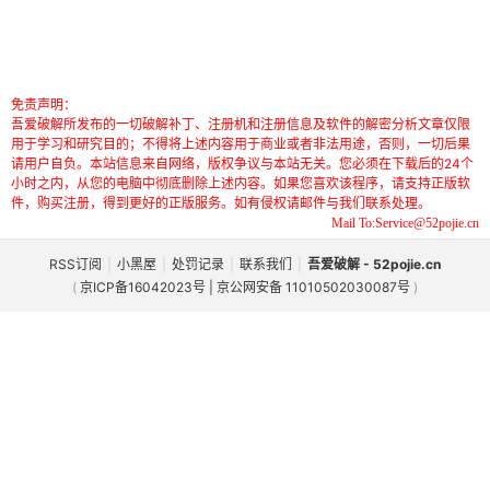
免责声明：
吾爱破解所发布的一切破解补丁、注册机和注册信息及软件的解密分析文章仅限
用于学习和研究目的；不得将上述内容用于商业或者非法用途，否则，一切后果
请用户自负。本站信息来自网络，版权争议与本站无关。您必须在下载后的24个
小时之内，从您的电脑中彻底删除上述内容。如果您喜欢该程序，请支持正版软
件，购买注册，得到更好的正版服务。如有侵权请邮件与我们联系处理。
Mail To:Service@52pojie.cn
RSS订阅
|
小黑屋
|
处罚记录
|
联系我们
|
吾爱破解 - 52pojie.cn
(
京ICP备16042023号 | 京公网安备 11010502030087号
)