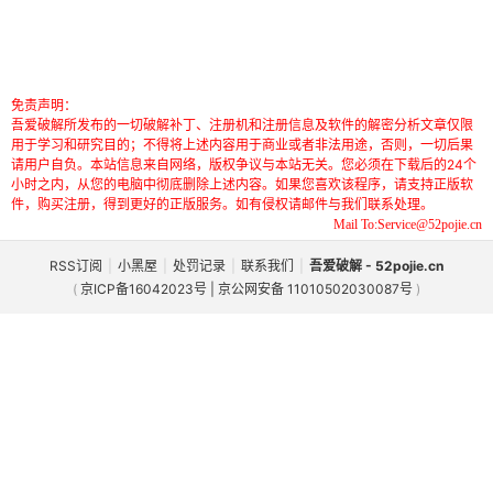
免责声明：
吾爱破解所发布的一切破解补丁、注册机和注册信息及软件的解密分析文章仅限
用于学习和研究目的；不得将上述内容用于商业或者非法用途，否则，一切后果
请用户自负。本站信息来自网络，版权争议与本站无关。您必须在下载后的24个
小时之内，从您的电脑中彻底删除上述内容。如果您喜欢该程序，请支持正版软
件，购买注册，得到更好的正版服务。如有侵权请邮件与我们联系处理。
Mail To:Service@52pojie.cn
RSS订阅
|
小黑屋
|
处罚记录
|
联系我们
|
吾爱破解 - 52pojie.cn
(
京ICP备16042023号 | 京公网安备 11010502030087号
)