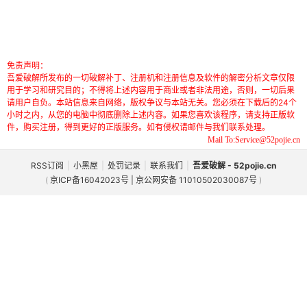
免责声明：
吾爱破解所发布的一切破解补丁、注册机和注册信息及软件的解密分析文章仅限
用于学习和研究目的；不得将上述内容用于商业或者非法用途，否则，一切后果
请用户自负。本站信息来自网络，版权争议与本站无关。您必须在下载后的24个
小时之内，从您的电脑中彻底删除上述内容。如果您喜欢该程序，请支持正版软
件，购买注册，得到更好的正版服务。如有侵权请邮件与我们联系处理。
Mail To:Service@52pojie.cn
RSS订阅
|
小黑屋
|
处罚记录
|
联系我们
|
吾爱破解 - 52pojie.cn
(
京ICP备16042023号 | 京公网安备 11010502030087号
)