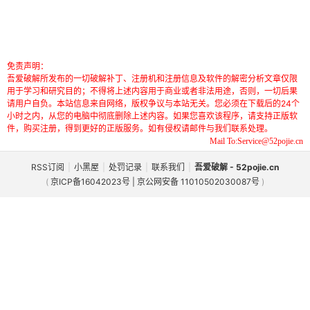
免责声明：
吾爱破解所发布的一切破解补丁、注册机和注册信息及软件的解密分析文章仅限
用于学习和研究目的；不得将上述内容用于商业或者非法用途，否则，一切后果
请用户自负。本站信息来自网络，版权争议与本站无关。您必须在下载后的24个
小时之内，从您的电脑中彻底删除上述内容。如果您喜欢该程序，请支持正版软
件，购买注册，得到更好的正版服务。如有侵权请邮件与我们联系处理。
Mail To:Service@52pojie.cn
RSS订阅
|
小黑屋
|
处罚记录
|
联系我们
|
吾爱破解 - 52pojie.cn
(
京ICP备16042023号 | 京公网安备 11010502030087号
)