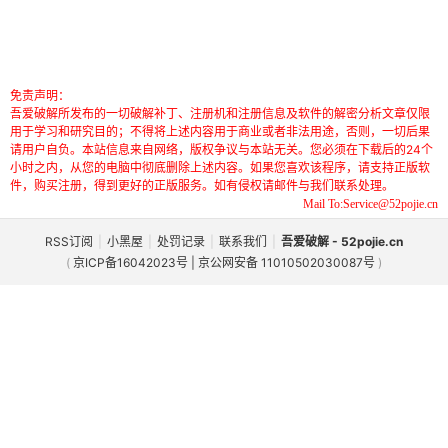
免责声明：
吾爱破解所发布的一切破解补丁、注册机和注册信息及软件的解密分析文章仅限
用于学习和研究目的；不得将上述内容用于商业或者非法用途，否则，一切后果
请用户自负。本站信息来自网络，版权争议与本站无关。您必须在下载后的24个
小时之内，从您的电脑中彻底删除上述内容。如果您喜欢该程序，请支持正版软
件，购买注册，得到更好的正版服务。如有侵权请邮件与我们联系处理。
Mail To:Service@52pojie.cn
RSS订阅
|
小黑屋
|
处罚记录
|
联系我们
|
吾爱破解 - 52pojie.cn
(
京ICP备16042023号 | 京公网安备 11010502030087号
)