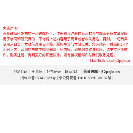
免责声明：
吾爱破解所发布的一切破解补丁、注册机和注册信息及软件的解密分析文章仅限
用于学习和研究目的；不得将上述内容用于商业或者非法用途，否则，一切后果
请用户自负。本站信息来自网络，版权争议与本站无关。您必须在下载后的24个
小时之内，从您的电脑中彻底删除上述内容。如果您喜欢该程序，请支持正版软
件，购买注册，得到更好的正版服务。如有侵权请邮件与我们联系处理。
Mail To:Service@52pojie.cn
RSS订阅
|
小黑屋
|
处罚记录
|
联系我们
|
吾爱破解 - 52pojie.cn
(
京ICP备16042023号 | 京公网安备 11010502030087号
)